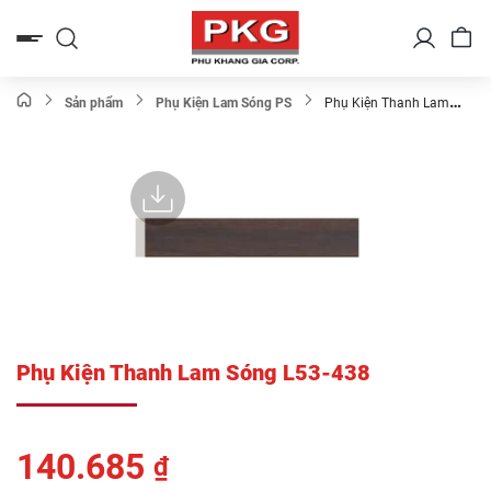
Bỏ
qua
nội
dung
Sản phẩm
Phụ Kiện Lam Sóng PS
Phụ Kiện Thanh Lam
Sóng L53-438
Phụ Kiện Thanh Lam Sóng L53-438
140.685
₫