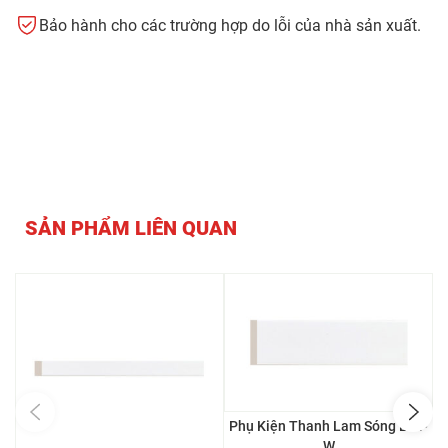
Bảo hành cho các trường hợp do lỗi của nhà sản xuất.
SẢN PHẨM LIÊN QUAN
Phụ Kiện Thanh Lam Sóng L54-
P
W