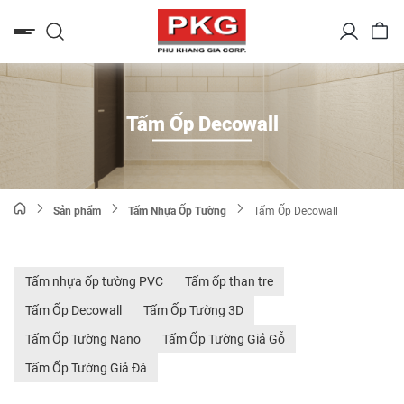
Bỏ
qua
nội
dung
Tấm Ốp Decowall
Sản phẩm
Tấm Nhựa Ốp Tường
Tấm Ốp Decowall
Tấm nhựa ốp tường PVC
Tấm ốp than tre
Tấm Ốp Decowall
Tấm Ốp Tường 3D
Tấm Ốp Tường Nano
Tấm Ốp Tường Giả Gỗ
Tấm Ốp Tường Giả Đá