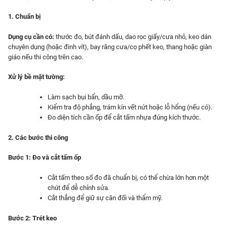
1. Chuẩn bị
Dụng cụ cần có:
thước đo, bút đánh dấu, dao rọc giấy/cưa nhỏ, keo dán
chuyên dụng (hoặc đinh vít), bay răng cưa/cọ phết keo, thang hoặc giàn
giáo nếu thi công trên cao.
Xử lý bề mặt tường:
Làm sạch bụi bẩn, dầu mỡ.
Kiểm tra độ phẳng, trám kín vết nứt hoặc lỗ hổng (nếu có).
Đo diện tích cần ốp để cắt tấm nhựa đúng kích thước.
2. Các bước thi công
Bước 1: Đo và cắt tấm ốp
Cắt tấm theo số đo đã chuẩn bị, có thể chừa lớn hơn một
chút để dễ chỉnh sửa.
Cắt thẳng để giữ sự cân đối và thẩm mỹ.
Bước 2: Trét keo