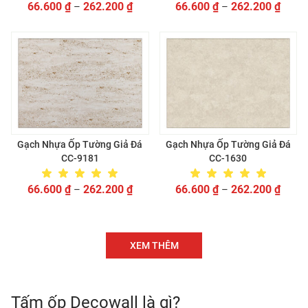
66.600
₫
262.200
₫
66.600
₫
262.200
₫
–
–
Gạch Nhựa Ốp Tường Giả Đá
Gạch Nhựa Ốp Tường Giả Đá
CC-9181
CC-1630
66.600
₫
262.200
₫
66.600
₫
262.200
₫
–
–
XEM THÊM
Tấm ốp Decowall là gì?