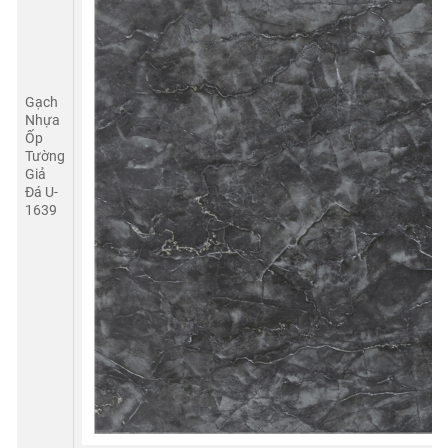
Gạch
Nhựa
Ốp
Tường
Giả
Đá U-
1639