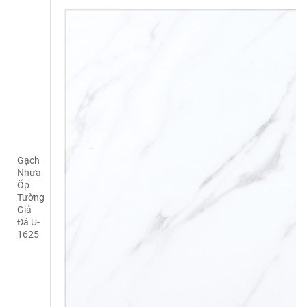
Gạch
Nhựa
Ốp
Tường
Giả
Đá U-
1625