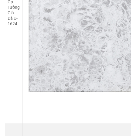
Ốp
Tường
Giả
Đá U-
1624