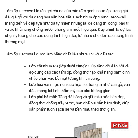
Tấm ốp Decowall là tên gọi chung của các tấm gạch nhựa ốp tường giả
đá, giả gỗ với đa dạng hoa văn họa tiết. Gạch nhựa ốp tường Decowall
mang đến vẻ đẹp tựa như đá tự nhiên nhưng lại dễ dàng thi công, bảo trì
và có khả năng chống nước, chống ẩm mốc hiệu quả. Đây chính là sự lựa
chọn lý tưởng cho các công trình hiện đại, từ nhà ở cho đến các công trình
thương mại.
Tấm ốp Decowall được làm bằng chất liệu nhựa PS với cấu tạo:
Lớp cốt nhựa PS (lớp dưới cùng)
: Giúp tăng độ đàn hồi và
độ cứng cáp cho tấm ốp, đồng thời tạo khả năng bám dính
chắc chắn vào bề mặt tường khi thi công.
Lớp hoa văn:
Tạo nên các họa tiết trang trí như vân gỗ, vân
đá… mang lại tính thẩm mỹ cao cho không gian.
Lớp phủ bề mặt:
Tăng độ bóng và giữ màu sắc bền đẹp,
đồng thời chống trầy xước, hạn chế bụi bẩn bám dính, giúp
sản phẩm luôn sạch sẽ và bền màu theo thời gian.