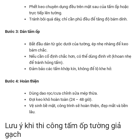
Phết keo chuyên dụng đều trên mặt sau của tấm ốp hoặc
trực tiếp lên tường.
Tránh bôi quá dày, chỉ cần phủ đều để tăng độ bám dính.
Bước 3: Dán tấm ốp
Bắt đầu dán từ góc dưới của tường, ép nhẹ nhàng để keo
bám chắc.
Nếu cần cố định chắc hơn, có thể dùng đinh vít (khoan nhẹ
để tránh hỏng tấm).
Đảm bảo các tấm khớp kín, không để lộ khe hở.
Bước 4: Hoàn thiện
Dùng dao rọc/cưa chỉnh sửa mép thừa.
Đợi keo khô hoàn toàn (24 – 48 giờ).
Vệ sinh bề mặt, công trình sẽ hoàn thiện, đẹp mắt và bền
lâu.
Lưu ý khi thi công tấm ốp tường giả
gạch