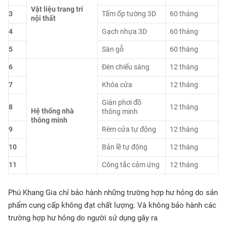
Vật liệu trang trí
3
Tấm ốp tường 3D
60 tháng
nội thất
4
Gạch nhựa 3D
60 tháng
5
Sàn gỗ
60 tháng
6
Đèn chiếu sáng
12 tháng
7
Khóa cửa
12 tháng
Giàn phơi đồ
8
12 tháng
Hệ thống nhà
thông minh
thông minh
9
Rèm cửa tự động
12 tháng
10
Bản lề tự động
12 tháng
11
Công tắc cảm ứng
12 tháng
Phú Khang Gia chỉ bảo hành những trường hợp hư hỏng do sản
phẩm cung cấp không đạt chất lượng. Và không bảo hành các
trường hợp hư hỏng do người sử dụng gây ra