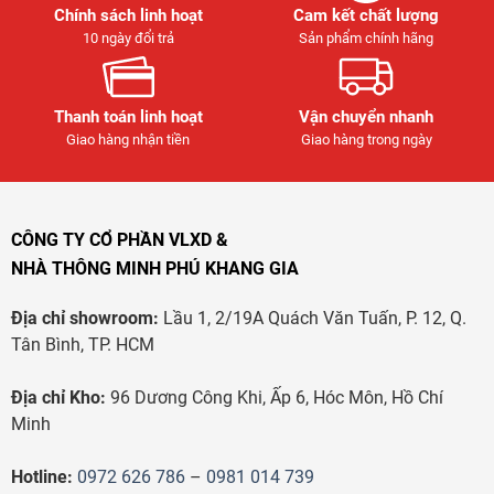
Chính sách linh hoạt
Cam kết chất lượng
10 ngày đổi trả
Sản phẩm chính hãng
Thanh toán linh hoạt
Vận chuyển nhanh
Giao hàng nhận tiền
Giao hàng trong ngày
CÔNG TY CỔ PHẦN VLXD &
NHÀ THÔNG MINH PHÚ KHANG GIA
Địa chỉ showroom:
Lầu 1, 2/19A Quách Văn Tuấn, P. 12, Q.
Tân Bình, TP. HCM
Địa chỉ Kho:
96 Dương Công Khi, Ấp 6, Hóc Môn, Hồ Chí
Minh
Hotline:
0972 626 786
–
0981 014 739