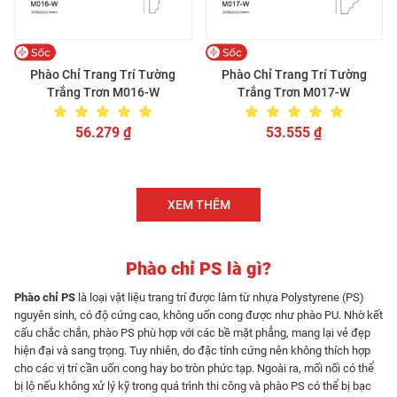
Phào Chỉ Trang Trí Tường
Phào Chỉ Trang Trí Tường
Trắng Trơn M016-W
Trắng Trơn M017-W
56.279
₫
53.555
₫
XEM THÊM
Phào chỉ PS là gì?
Phào chỉ PS
là loại vật liệu trang trí được làm từ nhựa Polystyrene (PS)
nguyên sinh, có độ cứng cao, không uốn cong được như phào PU. Nhờ kết
cấu chắc chắn, phào PS phù hợp với các bề mặt phẳng, mang lại vẻ đẹp
hiện đại và sang trọng. Tuy nhiên, do đặc tính cứng nên không thích hợp
cho các vị trí cần uốn cong hay bo tròn phức tạp. Ngoài ra, mối nối có thể
bị lộ nếu không xử lý kỹ trong quá trình thi công và phào PS có thể bị bạc