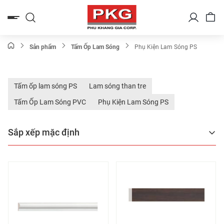
Bỏ
qua
nội
dung
Sản phẩm
Tấm Ốp Lam Sóng
Phụ Kiện Lam Sóng PS
Tấm ốp lam sóng PS
Lam sóng than tre
Tấm Ốp Lam Sóng PVC
Phụ Kiện Lam Sóng PS
Sắp xếp mặc định