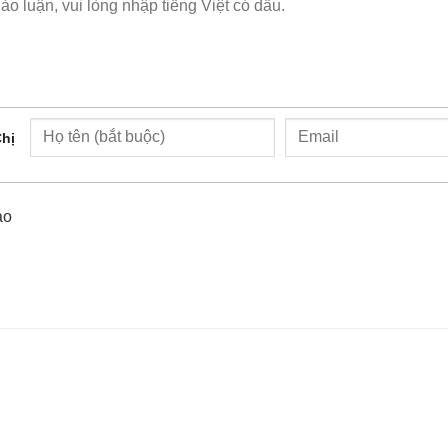
hị
ào