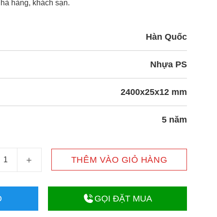
nhà hàng, khách sạn.
Hàn Quốc
Nhựa PS
2400x25x12 mm
5 năm
 Thanh Lam Sóng L51-W số lượng
THÊM VÀO GIỎ HÀNG
O
GỌI ĐẶT MUA