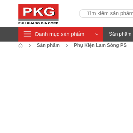
Bỏ
qua
Tìm
kiếm:
nội
dung
Danh mục sản phẩm
Sản phẩm
Sản phẩm
Phụ Kiện Lam Sóng PS