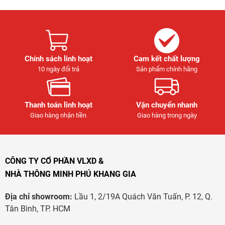
Chính sách linh hoạt
Cam kết chất lượng
10 ngày đổi trả
Sản phẩm chính hãng
Thanh toán linh hoạt
Vận chuyển nhanh
Giao hàng nhận tiền
Giao hàng trong ngày
CÔNG TY CỔ PHẦN VLXD &
NHÀ THÔNG MINH PHÚ KHANG GIA
Địa chỉ showroom:
Lầu 1, 2/19A Quách Văn Tuấn, P. 12, Q.
Tân Bình, TP. HCM