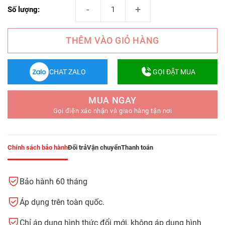
Gạch Nhựa Ốp Tường PM-C số lượng
Số lượng:
THÊM VÀO GIỎ HÀNG
CHAT ZALO
GỌI ĐẶT MUA
MUA NGAY
Gọi điện xác nhận và giao hàng tận nơi
Chính sách bảo hành
Đổi trả
Vận chuyển
Thanh toán
Bảo hành 60 tháng
Áp dụng trên toàn quốc.
Chỉ áp dụng hình thức đổi mới, không áp dụng hình