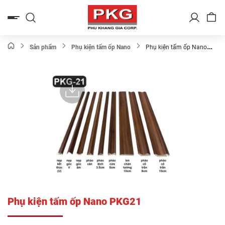
Bỏ
qua
nội
dung
Sản phẩm
Phụ kiện tấm ốp Nano
Phụ kiện tấm ốp Nano
PKG21
Phụ kiện tấm ốp Nano PKG21