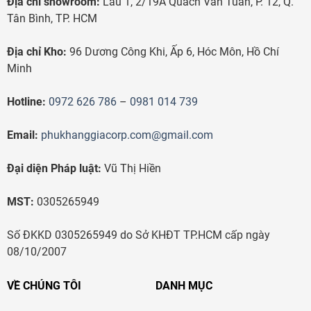
Địa chỉ showroom:
Lầu 1, 2/19A Quách Văn Tuấn, P. 12, Q.
Tân Bình, TP. HCM
Địa chỉ Kho:
96 Dương Công Khi, Ấp 6, Hóc Môn, Hồ Chí
Minh
Hotline:
0972 626 786
–
0981 014 739
Email:
phukhanggiacorp.com@gmail.com
Đại diện Pháp luật:
Vũ Thị Hiền
MST:
0305265949
Số ĐKKD 0305265949 do Sở KHĐT TP.HCM cấp ngày
08/10/2007
VỀ CHÚNG TÔI
DANH MỤC