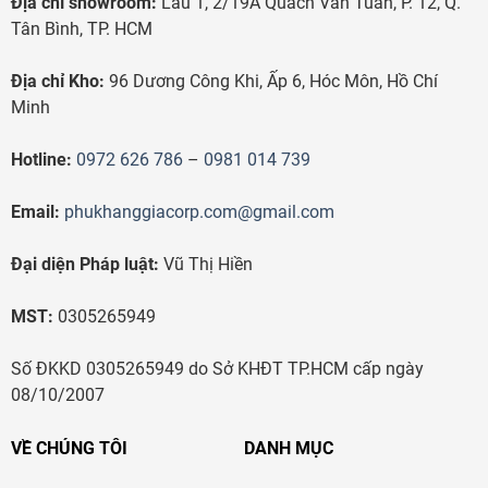
Địa chỉ showroom:
Lầu 1, 2/19A Quách Văn Tuấn, P. 12, Q.
Tân Bình, TP. HCM
Địa chỉ Kho:
96 Dương Công Khi, Ấp 6, Hóc Môn, Hồ Chí
Minh
Hotline:
0972 626 786
–
0981 014 739
Email:
phukhanggiacorp.com@gmail.com
Đại diện Pháp luật:
Vũ Thị Hiền
MST:
0305265949
Số ĐKKD 0305265949 do Sở KHĐT TP.HCM cấp ngày
08/10/2007
VỀ CHÚNG TÔI
DANH MỤC