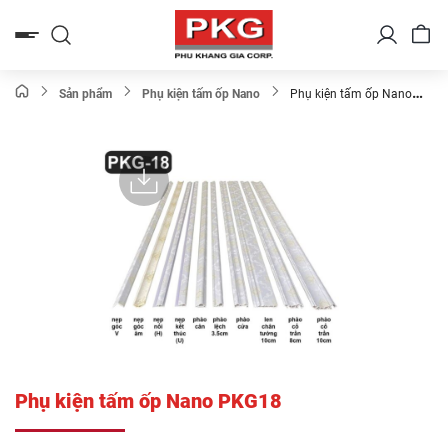
Bỏ
qua
nội
dung
Sản phẩm
Phụ kiện tấm ốp Nano
Phụ kiện tấm ốp Nano
PKG18
Phụ kiện tấm ốp Nano PKG18