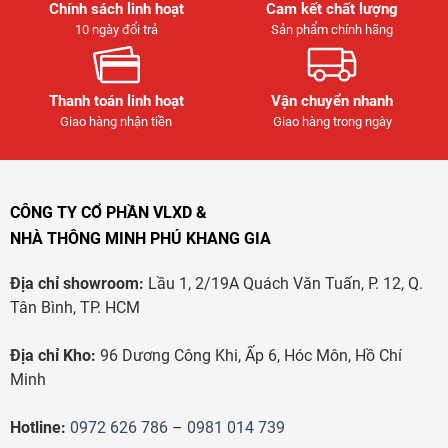
Chính sách linh hoạt
Cam kết chất lượng
10 ngày đổi trả
Sản phẩm chính hãng
Thanh toán linh hoạt
Vận chuyển nhanh
Giao hàng nhận tiền
Giao hàng trong ngày
CÔNG TY CỔ PHẦN VLXD &
NHÀ THÔNG MINH PHÚ KHANG GIA
Địa chỉ showroom:
Lầu 1, 2/19A Quách Văn Tuấn, P. 12, Q.
Tân Bình, TP. HCM
Địa chỉ Kho:
96 Dương Công Khi, Ấp 6, Hóc Môn, Hồ Chí
Minh
Hotline:
0972 626 786
–
0981 014 739