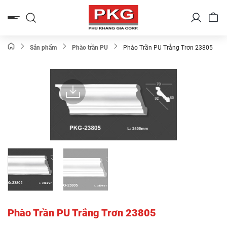
Bỏ
qua
nội
dung
Sản phẩm
Phào trần PU
Phào Trần PU Trắng Trơn 23805
Phào Trần PU Trắng Trơn 23805