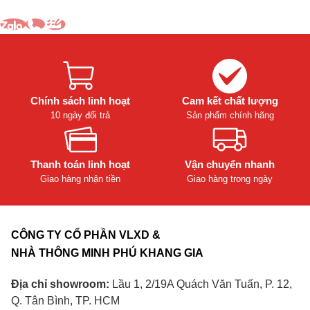
Chính sách linh hoạt
Cam kết chất lượng
10 ngày đổi trả
Sản phẩm chính hãng
Thanh toán linh hoạt
Vận chuyển nhanh
Giao hàng nhận tiền
Giao hàng trong ngày
CÔNG TY CỔ PHẦN VLXD &
NHÀ THÔNG MINH PHÚ KHANG GIA
Địa chỉ showroom:
Lầu 1, 2/19A Quách Văn Tuấn, P. 12,
Q. Tân Bình, TP. HCM