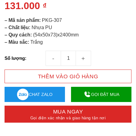
131.000
₫
– Mã sản phẩm:
PKG-307
– Chất liệu:
Nhựa PU
– Quy cách:
(54x50x73)x2400mm
– Màu sắc:
Trắng
Phào Trần PU Trắng Trơn 307 số lượng
Số lượng:
THÊM VÀO GIỎ HÀNG
CHAT ZALO
GỌI ĐẶT MUA
MUA NGAY
Gọi điện xác nhận và giao hàng tận nơi