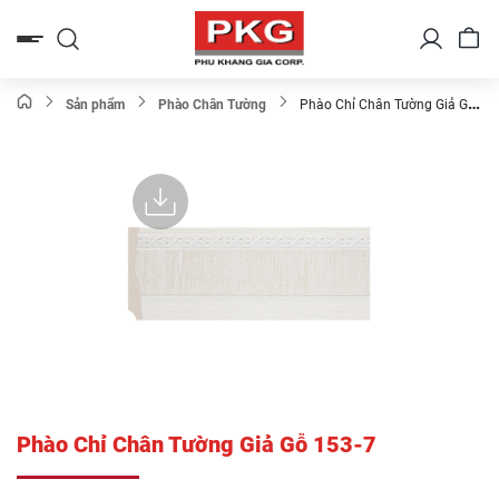
Bỏ
qua
nội
dung
Sản phẩm
Phào Chân Tường
Phào Chỉ Chân Tường Giả Gỗ
153-7
Phào Chỉ Chân Tường Giả Gỗ 153-7