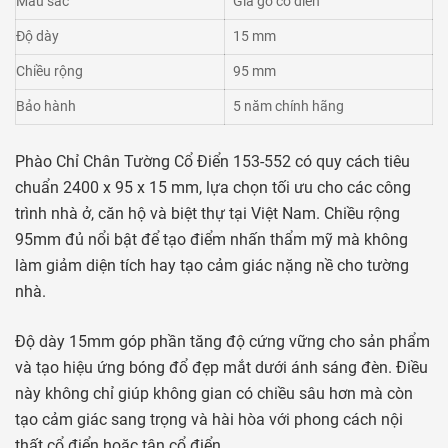
Màu sắc
Giả gỗ cổ điển
Độ dày
15 mm
Chiều rộng
95 mm
Bảo hành
5 năm chính hãng
Phào Chỉ Chân Tường Cổ Điển 153-552 có quy cách tiêu
chuẩn 2400 x 95 x 15 mm, lựa chọn tối ưu cho các công
trình nhà ở, căn hộ và biệt thự tại Việt Nam. Chiều rộng
95mm đủ nổi bật để tạo điểm nhấn thẩm mỹ mà không
làm giảm diện tích hay tạo cảm giác nặng nề cho tường
nhà.
Độ dày 15mm góp phần tăng độ cứng vững cho sản phẩm
và tạo hiệu ứng bóng đổ đẹp mắt dưới ánh sáng đèn. Điều
này không chỉ giúp không gian có chiều sâu hơn mà còn
tạo cảm giác sang trọng và hài hòa với phong cách nội
thất cổ điển hoặc tân cổ điển.