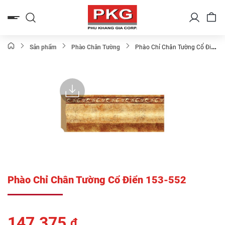
Bỏ
qua
nội
dung
Sản phẩm
Phào Chân Tường
Phào Chỉ Chân Tường Cổ Điển
153-552
Phào Chỉ Chân Tường Cổ Điển 153-552
147.375
₫