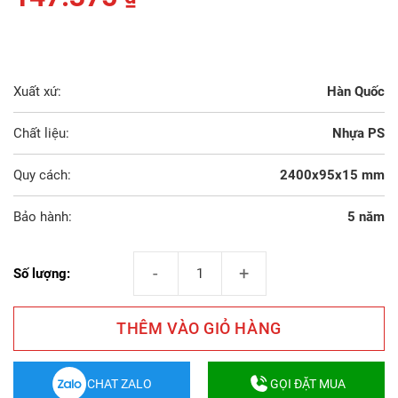
Xuất xứ:
Hàn Quốc
Chất liệu:
Nhựa PS
Quy cách:
2400x95x15 mm
Bảo hành:
5 năm
Phào Chỉ Chân Tường Cổ Điển 153-552 số lượn
Số lượng:
THÊM VÀO GIỎ HÀNG
CHAT ZALO
GỌI ĐẶT MUA