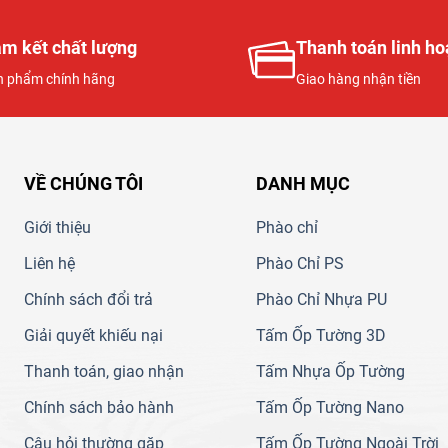
m kết chất lượng
Thanh toán linh ho
n phẩm chính hãng
Giao hàng nhận tiền
VỀ CHÚNG TÔI
DANH MỤC
Giới thiệu
Phào chỉ
Liên hệ
Phào Chỉ PS
Chính sách đổi trả
Phào Chỉ Nhựa PU
Giải quyết khiếu nại
Tấm Ốp Tường 3D
Thanh toán, giao nhận
Tấm Nhựa Ốp Tường
Chính sách bảo hành
Tấm Ốp Tường Nano
Câu hỏi thường gặp
Tấm Ốp Tường Ngoài Trời