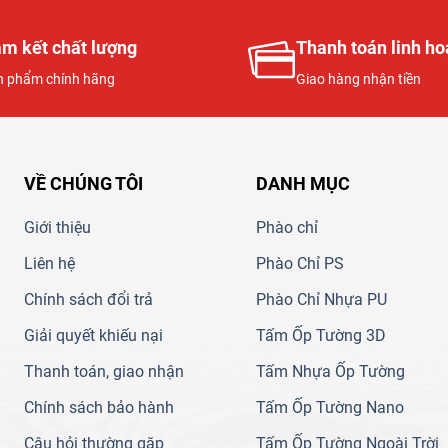
m kết chất lượng
Thanh toán linh ho
n phẩm chính hãng
Giao hàng nhận tiền
VỀ CHÚNG TÔI
DANH MỤC
Giới thiệu
Phào chỉ
Liên hệ
Phào Chỉ PS
Chính sách đổi trả
Phào Chỉ Nhựa PU
Giải quyết khiếu nại
Tấm Ốp Tường 3D
Thanh toán, giao nhận
Tấm Nhựa Ốp Tường
Chính sách bảo hành
Tấm Ốp Tường Nano
Câu hỏi thường gặp
Tấm Ốp Tường Ngoài Trời