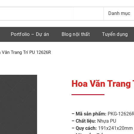
Portfolio – Dự án
Blog nội thất
Tuyển dụng
 Văn Trang Trí PU 12626R
Hoa Văn Trang 
– Mã sản phẩm:
PKG-12626
– Chất liệu:
Nhựa PU
– Quy cách:
191x241x20mm