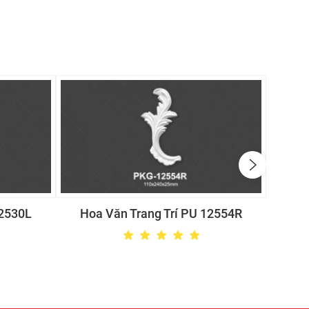
12530L
Hoa Văn Trang Trí PU 12554R
Hoa