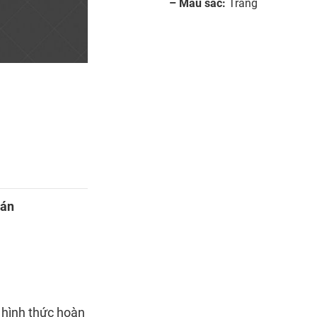
– Màu sắc:
Trắng
oán
 hình thức hoàn