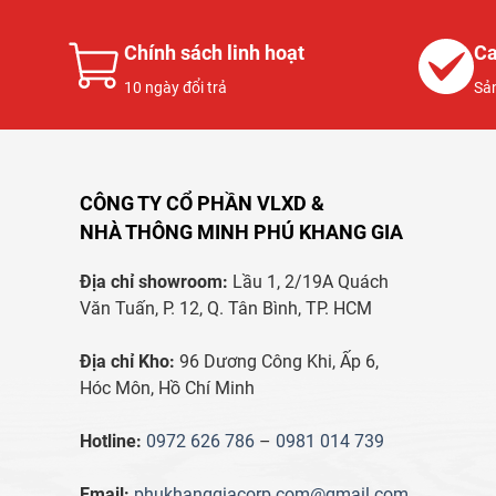
Chính sách linh hoạt
Ca
10 ngày đổi trả
Sả
CÔNG TY CỔ PHẦN VLXD &
NHÀ THÔNG MINH PHÚ KHANG GIA
Địa chỉ showroom:
Lầu 1, 2/19A Quách
Văn Tuấn, P. 12, Q. Tân Bình, TP. HCM
Địa chỉ Kho:
96 Dương Công Khi, Ấp 6,
Hóc Môn, Hồ Chí Minh
Hotline:
0972 626 786
–
0981 014 739
Email:
phukhanggiacorp.com@gmail.com