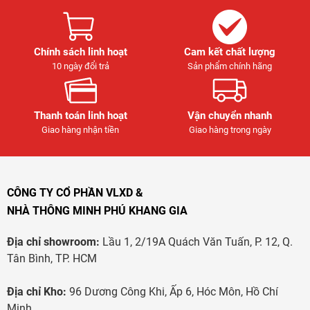
Chính sách linh hoạt
Cam kết chất lượng
10 ngày đổi trả
Sản phẩm chính hãng
Thanh toán linh hoạt
Vận chuyển nhanh
Giao hàng nhận tiền
Giao hàng trong ngày
CÔNG TY CỔ PHẦN VLXD &
NHÀ THÔNG MINH PHÚ KHANG GIA
Địa chỉ showroom:
Lầu 1, 2/19A Quách Văn Tuấn, P. 12, Q.
Tân Bình, TP. HCM
Địa chỉ Kho:
96 Dương Công Khi, Ấp 6, Hóc Môn, Hồ Chí
Minh