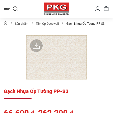
Bỏ
qua
nội
dung
Sản phẩm
Tấm Ốp Decowall
Gạch Nhựa Ốp Tường PP-S3
Gạch Nhựa Ốp Tường PP-S3