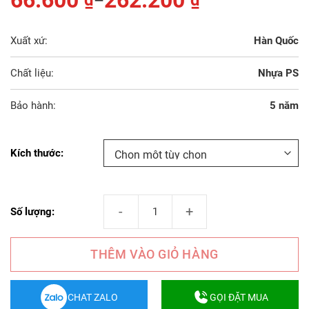
66.600
262.200
₫
₫
–
Xuất xứ:
Hàn Quốc
Chất liệu:
Nhựa PS
Bảo hành:
5 năm
Kích thước
Gạch Nhựa Ốp Tường PP-S3 số lượng
Số lượng:
THÊM VÀO GIỎ HÀNG
CHAT ZALO
GỌI ĐẶT MUA