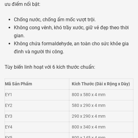
ưu điểm nổi bật:
Chống nước, chống ẩm mốc vượt trội.
Không cong vênh, khó trầy xước, giữ vẻ đẹp theo thời
gian.
Không chứa formaldehyde, an toàn cho sức khỏe gia
đình và người thi công.
Tùy biến linh hoạt với 6 kích thước chuẩn:
Mã Sản Phẩm
Kích Thước (Dài x Rộng x Dày)
EY1
800 x 580 x 4 mm
EY2
580 x 290 x 4 mm
EY3
290 x 290 x 4 mm
EY4
800 x 340 x 4 mm
EY5
800 x 145 x 4 mm