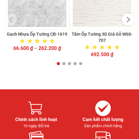
Gạch Nhựa Ốp Tường CB-1619
Tấm Ốp Tường 3D Giả Gỗ W60-
G
707
66.600
₫
262.200
₫
–
692.500
₫
Chính sách linh hoạt
Cam kết chất lượng
10 ngày đổi trả
Sản phẩm chính hãng