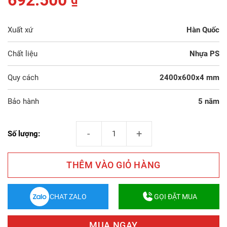
692.500
₫
Xuất xứ
Hàn Quốc
Chất liệu
Nhựa PS
Quy cách
2400x600x4 mm
Bảo hành
5 năm
Tấm Ốp Tường 3D Giả Gỗ V60-712 số lượng
Số lượng:
THÊM VÀO GIỎ HÀNG
CHAT ZALO
GỌI ĐẶT MUA
MUA NGAY