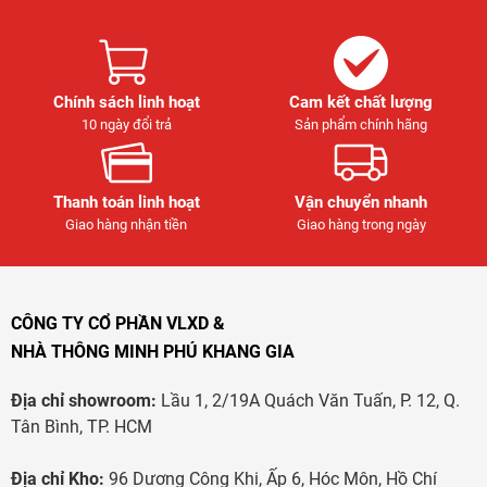
Chính sách linh hoạt
Cam kết chất lượng
10 ngày đổi trả
Sản phẩm chính hãng
Thanh toán linh hoạt
Vận chuyển nhanh
Giao hàng nhận tiền
Giao hàng trong ngày
CÔNG TY CỔ PHẦN VLXD &
NHÀ THÔNG MINH PHÚ KHANG GIA
Địa chỉ showroom:
Lầu 1, 2/19A Quách Văn Tuấn, P. 12, Q.
Tân Bình, TP. HCM
Địa chỉ Kho:
96 Dương Công Khi, Ấp 6, Hóc Môn, Hồ Chí