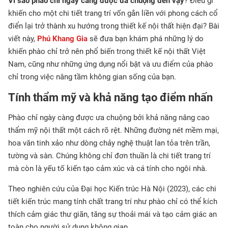
Vì sao phào chỉ ngày càng được ưa chuộng đến vậy
? Điều gì
khiến cho một chi tiết trang trí vốn gắn liền với phong cách cổ
điển lại trở thành xu hướng trong thiết kế nội thất hiện đại? Bài
viết này,
Phú Khang Gia
sẽ đưa bạn khám phá những lý do
khiến phào chỉ trở nên phổ biến trong thiết kế nội thất Việt
Nam, cũng như những ứng dụng nổi bật và ưu điểm của phào
chỉ trong việc nâng tầm không gian sống của bạn.
Tính thẩm mỹ và khả năng tạo điểm nhấn
Phào chỉ ngày càng được ưa chuộng bởi khả năng nâng cao
thẩm mỹ nội thất một cách rõ rệt. Những đường nét mềm mại,
hoa văn tinh xảo như dòng chảy nghệ thuật lan tỏa trên trần,
tường và sàn. Chúng không chỉ đơn thuần là chi tiết trang trí
mà còn là yếu tố kiến tạo cảm xúc và cá tính cho ngôi nhà.
Theo nghiên cứu của Đại học Kiến trúc Hà Nội (2023), các chi
tiết kiến trúc mang tính chất trang trí như phào chỉ có thể kích
thích cảm giác thư giãn, tăng sự thoải mái và tạo cảm giác an
toàn cho người sử dụng không gian.