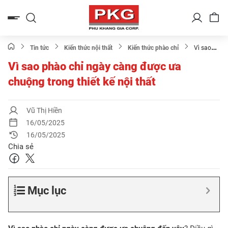
Bỏ
qua
nội
dung
Tin tức
Kiến thức nội thất
Kiến thức phào chỉ
Vì sao
phào chỉ ngày càng được ưa chuộng trong thiết kế nội thất
Vì sao phào chỉ ngày càng được ưa
chuộng trong thiết kế nội thất
Vũ Thị Hiền
16/05/2025
16/05/2025
Chia sẻ
Mục lục