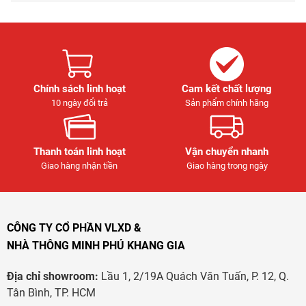
Chính sách linh hoạt
Cam kết chất lượng
10 ngày đổi trả
Sản phẩm chính hãng
Thanh toán linh hoạt
Vận chuyển nhanh
Giao hàng nhận tiền
Giao hàng trong ngày
CÔNG TY CỔ PHẦN VLXD &
NHÀ THÔNG MINH PHÚ KHANG GIA
Địa chỉ showroom:
Lầu 1, 2/19A Quách Văn Tuấn, P. 12, Q.
Tân Bình, TP. HCM