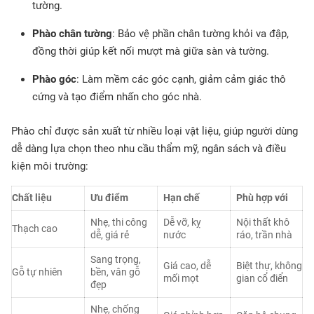
tường.
Phào chân tường
: Bảo vệ phần chân tường khỏi va đập,
đồng thời giúp kết nối mượt mà giữa sàn và tường.
Phào góc
: Làm mềm các góc cạnh, giảm cảm giác thô
cứng và tạo điểm nhấn cho góc nhà.
Phào chỉ được sản xuất từ nhiều loại vật liệu, giúp người dùng
dễ dàng lựa chọn theo nhu cầu thẩm mỹ, ngân sách và điều
kiện môi trường:
Chất liệu
Ưu điểm
Hạn chế
Phù hợp với
Nhẹ, thi công
Dễ vỡ, kỵ
Nội thất khô
Thạch cao
dễ, giá rẻ
nước
ráo, trần nhà
Sang trọng,
Giá cao, dễ
Biệt thự, không
Gỗ tự nhiên
bền, vân gỗ
mối mọt
gian cổ điển
đẹp
Nhẹ, chống