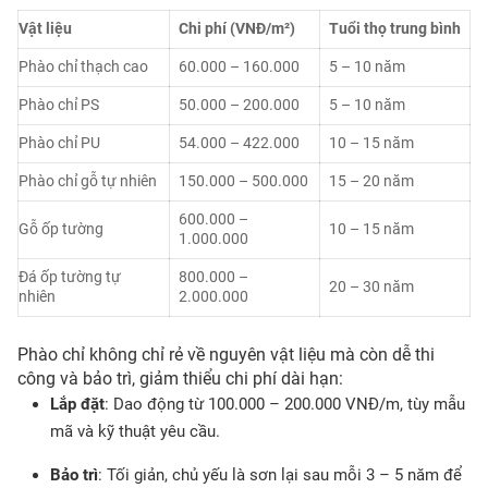
Vật liệu
Chi phí (VNĐ/m²)
Tuổi thọ trung bình
Phào chỉ thạch cao
60.000 – 160.000
5 – 10 năm
Phào chỉ PS
50.000 – 200.000
5 – 10 năm
Phào chỉ PU
54.000 – 422.000
10 – 15 năm
Phào chỉ gỗ tự nhiên
150.000 – 500.000
15 – 20 năm
600.000 –
Gỗ ốp tường
10 – 15 năm
1.000.000
Đá ốp tường tự
800.000 –
20 – 30 năm
nhiên
2.000.000
Phào chỉ không chỉ rẻ về nguyên vật liệu mà còn dễ thi
công và bảo trì, giảm thiểu chi phí dài hạn:
Lắp đặt
: Dao động từ 100.000 – 200.000 VNĐ/m, tùy mẫu
mã và kỹ thuật yêu cầu.
Bảo trì
: Tối giản, chủ yếu là sơn lại sau mỗi 3 – 5 năm để