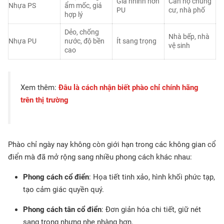
Giá nhỉnh hơn
Căn hộ chung
Nhựa PS
ẩm mốc, giá
PU
cư, nhà phố
hợp lý
Dẻo, chống
Nhà bếp, nhà
Nhựa PU
nước, độ bền
Ít sang trọng
vệ sinh
cao
Xem thêm:
Đâu là cách nhận biết phào chỉ chính hãng
trên thị trường
Phào chỉ ngày nay không còn giới hạn trong các không gian cổ
điển mà đã mở rộng sang nhiều phong cách khác nhau:
Phong cách cổ điển
: Họa tiết tinh xảo, hình khối phức tạp,
tạo cảm giác quyền quý.
Phong cách tân cổ điển
: Đơn giản hóa chi tiết, giữ nét
sang trọng nhưng nhẹ nhàng hơn.