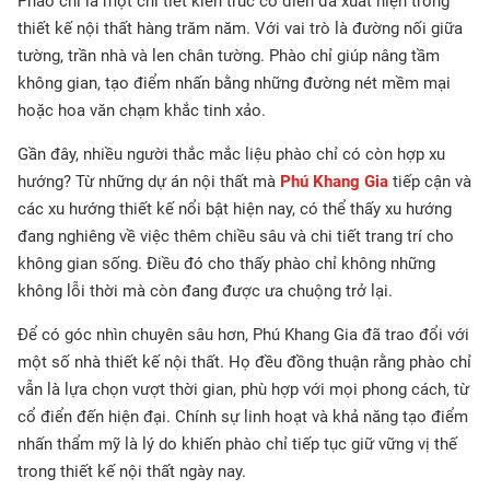
Phào chỉ là một chi tiết kiến trúc cổ điển đã xuất hiện trong
thiết kế nội thất hàng trăm năm. Với vai trò là đường nối giữa
tường, trần nhà và len chân tường. Phào chỉ giúp nâng tầm
không gian, tạo điểm nhấn bằng những đường nét mềm mại
hoặc hoa văn chạm khắc tinh xảo.
Gần đây, nhiều người thắc mắc liệu phào chỉ có còn hợp xu
hướng? Từ những dự án nội thất mà
Phú Khang Gia
tiếp cận và
các xu hướng thiết kế nổi bật hiện nay, có thể thấy xu hướng
đang nghiêng về việc thêm chiều sâu và chi tiết trang trí cho
không gian sống. Điều đó cho thấy phào chỉ không những
không lỗi thời mà còn đang được ưa chuộng trở lại.
Để có góc nhìn chuyên sâu hơn, Phú Khang Gia đã trao đổi với
một số nhà thiết kế nội thất. Họ đều đồng thuận rằng phào chỉ
vẫn là lựa chọn vượt thời gian, phù hợp với mọi phong cách, từ
cổ điển đến hiện đại. Chính sự linh hoạt và khả năng tạo điểm
nhấn thẩm mỹ là lý do khiến phào chỉ tiếp tục giữ vững vị thế
trong thiết kế nội thất ngày nay.