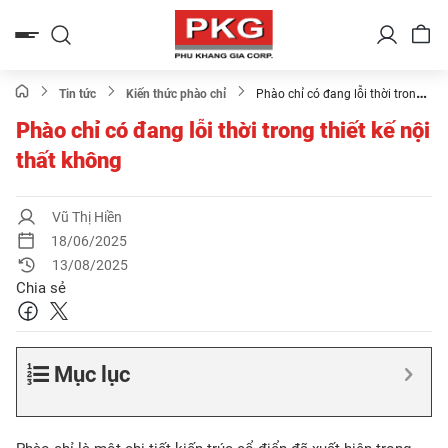
Bỏ
qua
nội
dung
Tin tức
Kiến thức phào chỉ
Phào chỉ có đang lỗi thời trong
thiết kế nội thất không
Phào chỉ có đang lỗi thời trong thiết kế nội
thất không
Vũ Thị Hiền
18/06/2025
13/08/2025
Chia sẻ
Mục lục