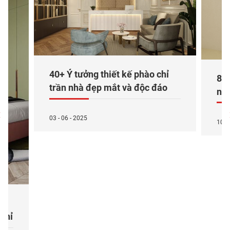
40+ Ý tưởng thiết kế phào chỉ
8+ 
trần nhà đẹp mắt và độc đáo
nâ
03 - 06 - 2025
10 -
o
 chỉ