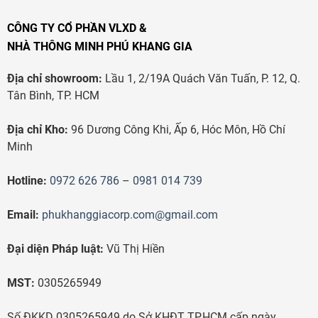
CÔNG TY CỔ PHẦN VLXD &
NHÀ THÔNG MINH PHÚ KHANG GIA
Địa chỉ showroom:
Lầu 1, 2/19A Quách Văn Tuấn, P. 12, Q.
Tân Bình, TP. HCM
Địa chỉ Kho:
96 Dương Công Khi, Ấp 6, Hóc Môn, Hồ Chí
Minh
Hotline:
0972 626 786
–
0981 014 739
Email:
phukhanggiacorp.com@gmail.com
Đại diện Pháp luật:
Vũ Thị Hiền
MST:
0305265949
Số ĐKKD 0305265949 do Sở KHĐT TP.HCM cấp ngày