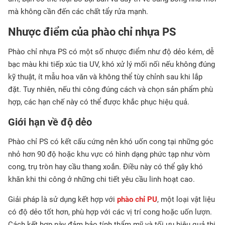
mà không cần đến các chất tẩy rửa mạnh.
Nhược điểm của phào chỉ nhựa PS
Phào chỉ nhựa PS có một số nhược điểm như độ dẻo kém, dễ
bạc màu khi tiếp xúc tia UV, khó xử lý mối nối nếu không đúng
kỹ thuật, ít mẫu hoa văn và không thể tùy chỉnh sau khi lắp
đặt. Tuy nhiên, nếu thi công đúng cách và chọn sản phẩm phù
hợp, các hạn chế này có thể được khắc phục hiệu quả.
Giới hạn về độ dẻo
Phào chỉ PS có kết cấu cứng nên khó uốn cong tại những góc
nhỏ hơn 90 độ hoặc khu vực có hình dạng phức tạp như vòm
cong, trụ tròn hay cầu thang xoắn. Điều này có thể gây khó
khăn khi thi công ở những chi tiết yêu cầu linh hoạt cao.
Giải pháp là sử dụng kết hợp với
phào chỉ PU
, một loại vật liệu
có độ dẻo tốt hơn, phù hợp với các vị trí cong hoặc uốn lượn.
Cách kết hợp này đảm bảo tính thẩm mỹ và tối ưu hiệu quả thi