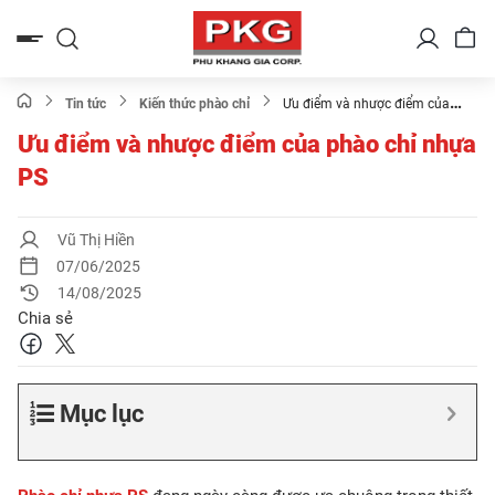
Bỏ
qua
nội
dung
Tin tức
Kiến thức phào chỉ
Ưu điểm và nhược điểm của
phào chỉ nhựa PS
Ưu điểm và nhược điểm của phào chỉ nhựa
PS
Vũ Thị Hiền
07/06/2025
14/08/2025
Chia sẻ
Mục lục