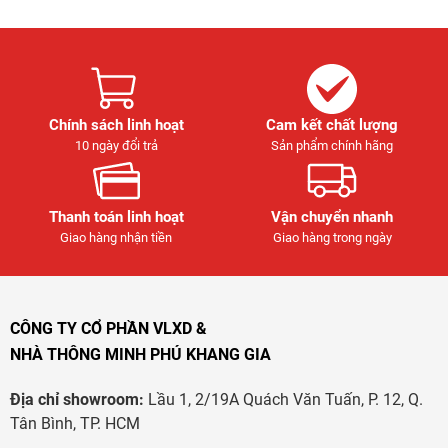
Chính sách linh hoạt
Cam kết chất lượng
10 ngày đổi trả
Sản phẩm chính hãng
Thanh toán linh hoạt
Vận chuyển nhanh
Giao hàng nhận tiền
Giao hàng trong ngày
CÔNG TY CỔ PHẦN VLXD &
NHÀ THÔNG MINH PHÚ KHANG GIA
Địa chỉ showroom:
Lầu 1, 2/19A Quách Văn Tuấn, P. 12, Q.
Tân Bình, TP. HCM