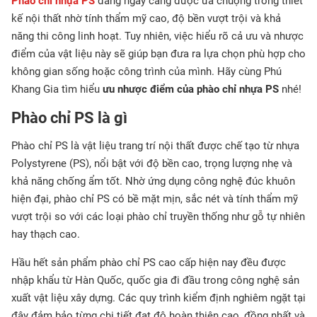
Phào chỉ nhựa PS
đang ngày càng được ưa chuộng trong thiết
kế nội thất nhờ tính thẩm mỹ cao, độ bền vượt trội và khả
năng thi công linh hoạt. Tuy nhiên, việc hiểu rõ cả ưu và nhược
điểm của vật liệu này sẽ giúp bạn đưa ra lựa chọn phù hợp cho
không gian sống hoặc công trình của mình. Hãy cùng Phú
Khang Gia tìm hiểu
ưu nhược điểm của phào chỉ nhựa PS
nhé!
Phào chỉ PS là gì
Phào chỉ PS là vật liệu trang trí nội thất được chế tạo từ nhựa
Polystyrene (PS), nổi bật với độ bền cao, trọng lượng nhẹ và
khả năng chống ẩm tốt. Nhờ ứng dụng công nghệ đúc khuôn
hiện đại, phào chỉ PS có bề mặt mịn, sắc nét và tính thẩm mỹ
vượt trội so với các loại phào chỉ truyền thống như gỗ tự nhiên
hay thạch cao.
Hầu hết sản phẩm phào chỉ PS cao cấp hiện nay đều được
nhập khẩu từ Hàn Quốc, quốc gia đi đầu trong công nghệ sản
xuất vật liệu xây dựng. Các quy trình kiểm định nghiêm ngặt tại
đây đảm bảo từng chi tiết đạt độ hoàn thiện cao, đồng nhất và