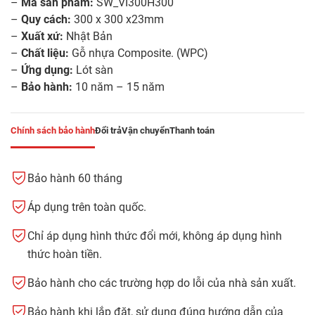
–
Mã sản phẩm:
SW_VI300H300
–
Quy cách:
300 x 300 x23mm
–
Xuất xứ:
Nhật Bản
–
Chất liệu:
Gỗ nhựa Composite. (WPC)
–
Ứng dụng:
Lót sàn
–
Bảo hành:
10 năm – 15 năm
Chính sách bảo hành
Đổi trả
Vận chuyển
Thanh toán
Bảo hành 60 tháng
Áp dụng trên toàn quốc.
Chỉ áp dụng hình thức đổi mới, không áp dụng hình
thức hoàn tiền.
Bảo hành cho các trường hợp do lỗi của nhà sản xuất.
Bảo hành khi lắp đặt, sử dụng đúng hướng dẫn của