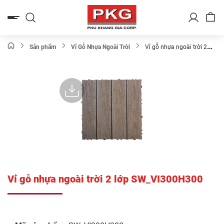
Bỏ
qua
nội
dung
Sản phẩm
Vỉ Gỗ Nhựa Ngoài Trời
Vỉ gỗ nhựa ngoài trời 2
lớp SW_VI300H300
Vỉ gỗ nhựa ngoài trời 2 lớp SW_VI300H300