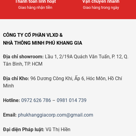
Thanh toán linh hoạt
Vận chuyển nhanh
Giao hàng nhận tiền
Giao hàng trong ngày
CÔNG TY CỔ PHẦN VLXD &
NHÀ THÔNG MINH PHÚ KHANG GIA
Địa chỉ showroom:
Lầu 1, 2/19A Quách Văn Tuấn, P. 12, Q.
Tân Bình, TP. HCM
Địa chỉ Kho:
96 Dương Công Khi, Ấp 6, Hóc Môn, Hồ Chí
Minh
Hotline:
0972 626 786
–
0981 014 739
Email:
phukhanggiacorp.com@gmail.com
Đại diện Pháp luật:
Vũ Thị Hiền