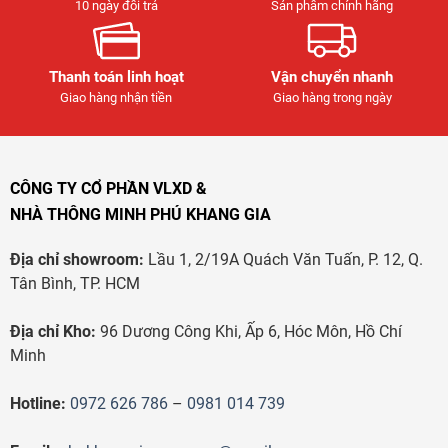
10 ngày đổi trả
Sản phẩm chính hãng
Thanh toán linh hoạt
Vận chuyển nhanh
Giao hàng nhận tiền
Giao hàng trong ngày
CÔNG TY CỔ PHẦN VLXD &
NHÀ THÔNG MINH PHÚ KHANG GIA
Địa chỉ showroom:
Lầu 1, 2/19A Quách Văn Tuấn, P. 12, Q.
Tân Bình, TP. HCM
Địa chỉ Kho:
96 Dương Công Khi, Ấp 6, Hóc Môn, Hồ Chí
Minh
Hotline:
0972 626 786
–
0981 014 739