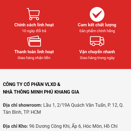
Chính sách linh hoạt
Cam kết chất lượng
10 ngày đổi trả
Sản phẩm chính hãng
Thanh toán linh hoạt
Vận chuyển nhanh
Giao hàng nhận tiền
Giao hàng trong ngày
CÔNG TY CỔ PHẦN VLXD &
NHÀ THÔNG MINH PHÚ KHANG GIA
Địa chỉ showroom:
Lầu 1, 2/19A Quách Văn Tuấn, P. 12, Q.
Tân Bình, TP. HCM
Địa chỉ Kho:
96 Dương Công Khi, Ấp 6, Hóc Môn, Hồ Chí