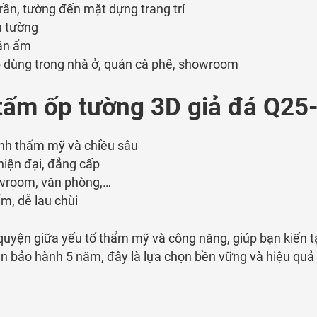
rần,
tường
đến
mặt
dựng
trang
trí
u
tường
ăn
ẩm
p
dùng
trong
nhà
ở,
quán
cà
phê,
showroom
tấm ốp tường 3D giả đá Q25
ính
thẩm
mỹ
và
chiều
sâu
hiện
đại,
đẳng
cấp
wroom,
văn
phòng,…
ẩm,
dễ
lau
chùi
quyện giữa yếu tố thẩm mỹ và công năng, giúp bạn kiến t
an bảo hành 5 năm, đây là lựa chọn bền vững và hiệu quả 