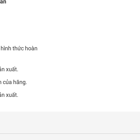
oán
 hình thức hoàn
ản xuất.
n của hãng.
ản xuất.