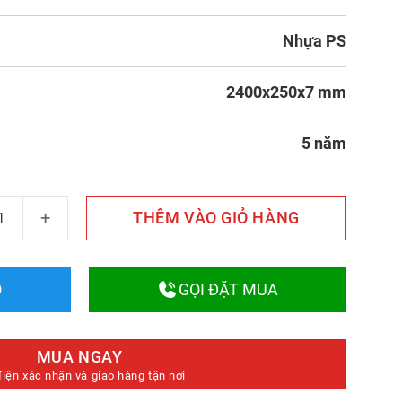
Nhựa PS
2400x250x7 mm
5 năm
ng 3D Giả Đá Q25-42 số lượng
THÊM VÀO GIỎ HÀNG
O
GỌI ĐẶT MUA
MUA NGAY
điện xác nhận và giao hàng tận nơi