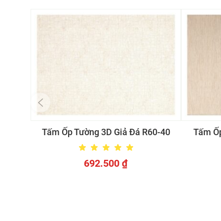
Tấm Ốp Tường 3D Giả Đá R60-40
Tấm Ốp
692.500
₫