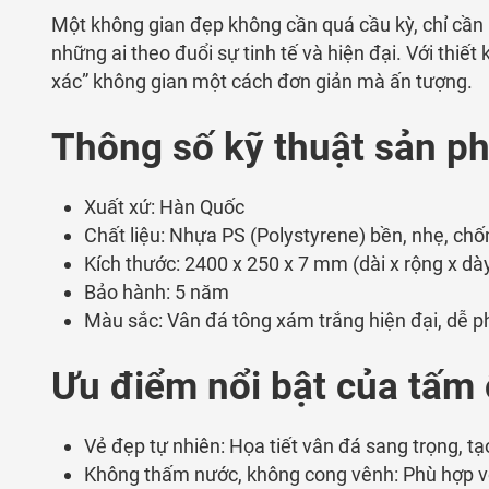
Một không gian đẹp không cần quá cầu kỳ, chỉ cần 
những ai theo đuổi sự tinh tế và hiện đại. Với thiế
xác” không gian một cách đơn giản mà ấn tượng.
Thông
số
kỹ
thuật
sản
ph
Xuất
xứ
: Hàn Quốc
Chất liệu: Nhựa PS (Polystyrene) bền, nhẹ, ch
Kích thước: 2400 x 250 x 7 mm (dài x rộng x dà
Bảo hành: 5 năm
Màu sắc: V
ân
đá
tông
xám
trắng
hiện
đại,
dễ
p
Ưu
điểm
nổi
bật
của tấm 
Vẻ
đẹp
tự
nhiên:
Họa
tiết
vân
đá
sang
trọng,
tạ
Không
thấm
nước,
không
cong
vênh:
Phù
hợp
v