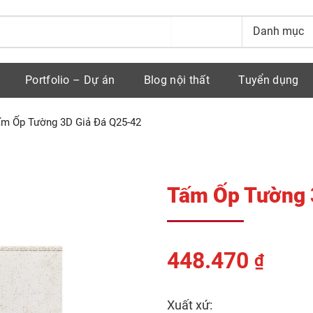
Portfolio – Dự án
Blog nội thất
Tuyển dụng
m Ốp Tường 3D Giả Đá Q25-42
Tấm Ốp Tường 
448.470
₫
Xuất xứ: