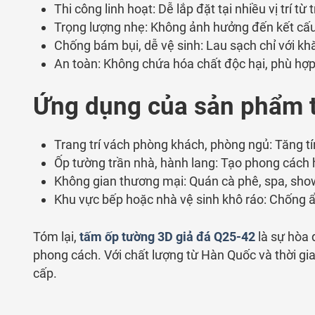
Thi
công
linh
hoạt:
Dễ
lắp
đặt
tại
nhiều
vị
trí
từ
t
Trọng
lượng
nhẹ:
Không
ảnh
hưởng
đến
kết
cấ
Chống
bám
bụi,
dễ
vệ
sinh:
Lau
sạch
chỉ
với
kh
An
toàn:
Không
chứa
hóa
chất
độc
hại,
phù
hợ
Ứng
dụng
của sản phẩm 
Trang
trí
vách
phòng
khách,
phòng
ngủ:
Tăng
t
Ốp
tường
trần
nhà,
hành
lang:
Tạo
phong
cách
Không
gian
thương
mại:
Quán
cà
phê,
spa,
sho
Khu
vực
bếp
hoặc
nhà
vệ
sinh
khô
ráo:
Chống
Tóm lại,
tấm ốp tường 3D giả đá Q25-42
là sự hòa 
phong cách. Với chất lượng từ Hàn Quốc và thời gi
cấp.