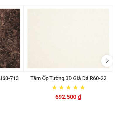
 U60-713
Tấm Ốp Tường 3D Giả Đá R60-22
Tấm 
692.500
₫