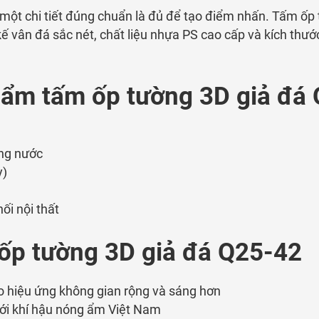
một chi tiết đúng chuẩn là đủ để tạo điểm nhấn. Tấm ốp 
t kế vân đá sắc nét, chất liệu nhựa PS cao cấp và kích thư
ẩm tấm ốp tường 3D giả đá
ống nước
y)
hối
nội
thất
ốp tường 3D giả đá Q25-42
o
hiệu
ứng
không
gian
rộng
và
sáng
hơn
ới
khí
hậu
nóng
ẩm
Việt
Nam