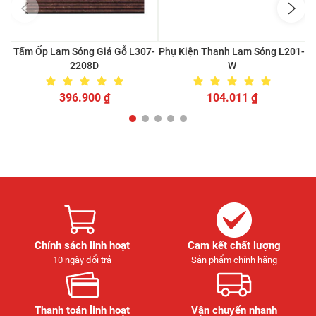
Tấm Ốp Lam Sóng Giả Gỗ L307-
Phụ Kiện Thanh Lam Sóng L201-
T
2208D
W
396.900
₫
104.011
₫
Chính sách linh hoạt
Cam kết chất lượng
10 ngày đổi trả
Sản phẩm chính hãng
Thanh toán linh hoạt
Vận chuyển nhanh