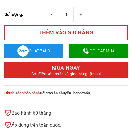
Tấm Ốp Lam Sóng Giả Đá L303-2091 số lượng
Số lượng:
THÊM VÀO GIỎ HÀNG
CHAT ZALO
GỌI ĐẶT MUA
MUA NGAY
Gọi điện xác nhận và giao hàng tận nơi
Chính sách bảo hành
Đổi trả
Vận chuyển
Thanh toán
Bảo hành 60 tháng
Áp dụng trên toàn quốc.