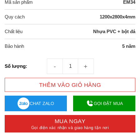
Mã sản phẩm
EM34
Quy cách
1200x2800x4mm
Chất liệu
Nhựa PVC + bột đá
Bảo hành
5 năm
Tấm nhựa ốp tường SPC EM34 số lượng
Số lượng:
THÊM VÀO GIỎ HÀNG
CHAT ZALO
GỌI ĐẶT MUA
MUA NGAY
Gọi điện xác nhận và giao hàng tận nơi