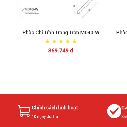
Phào Chỉ Trần Trắng Trơn M040-W
Phào
369.749
₫
Chính sách linh hoạt
Ca
10 ngày đổi trả
Sả