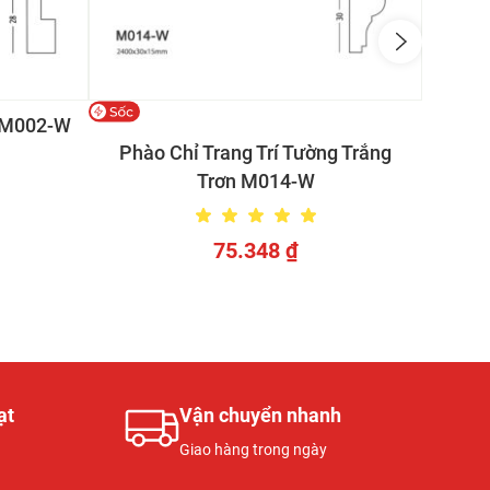
n M002-W
Phào 
Phào Chỉ Trang Trí Tường Trắng
Trơn M014-W
75.348
₫
ạt
Vận chuyển nhanh
Giao hàng trong ngày