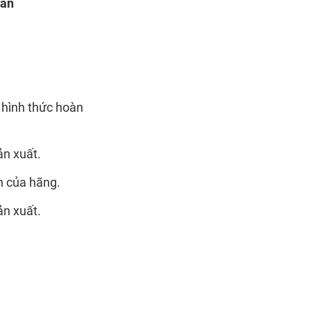
oán
 hình thức hoàn
ản xuất.
n của hãng.
ản xuất.