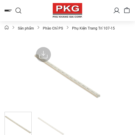
Bỏ
qua
nội
dung
Sản phẩm
Phào Chỉ PS
Phụ Kiện Trang Trí 107-15