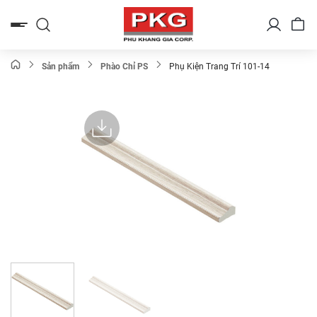
Bỏ
qua
nội
dung
Sản phẩm
Phào Chỉ PS
Phụ Kiện Trang Trí 101-14