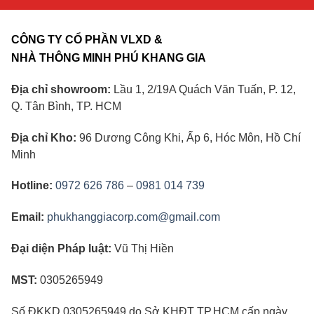
CÔNG TY CỔ PHẦN VLXD &
NHÀ THÔNG MINH PHÚ KHANG GIA
Địa chỉ showroom:
Lầu 1, 2/19A Quách Văn Tuấn, P. 12,
Q. Tân Bình, TP. HCM
Địa chỉ Kho:
96 Dương Công Khi, Ấp 6, Hóc Môn, Hồ Chí
Minh
Hotline:
0972 626 786
–
0981 014 739
Email:
phukhanggiacorp.com@gmail.com
Đại diện Pháp luật:
Vũ Thị Hiền
MST:
0305265949
Số ĐKKD 0305265949 do Sở KHĐT TP.HCM cấp ngày