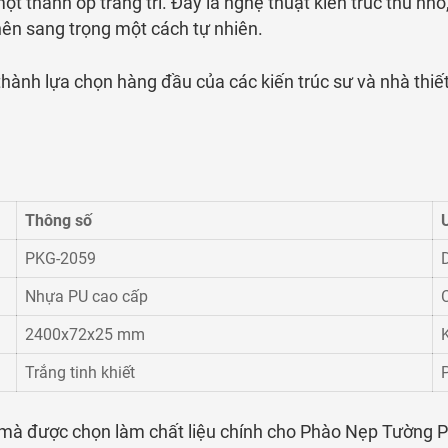
thanh ốp trang trí. Đây là nghệ thuật kiến trúc thu nhỏ,
nên sang trọng một cách tự nhiên.
nh lựa chọn hàng đầu của các kiến trúc sư và nhà thiết 
Thông số
PKG-2059
Nhựa PU cao cấp
2400x72x25 mm
Trắng tinh khiết
à được chọn làm chất liệu chính cho Phào Nẹp Tường PU 20