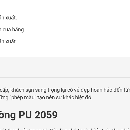
ản xuất.
n của hãng.
ản xuất.
ấp, khách sạn sang trọng lại có vẻ đẹp hoàn hảo đến từn
ững “phép màu” tạo nên sự khác biệt đó.
ường PU 2059