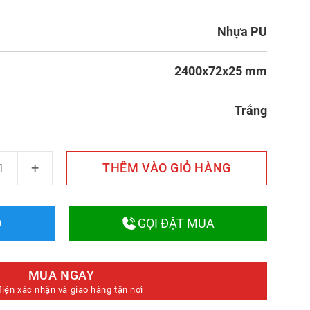
Nhựa PU
2400x72x25 mm
Trắng
ường PU 2059 số lượng
THÊM VÀO GIỎ HÀNG
O
GỌI ĐẶT MUA
MUA NGAY
điện xác nhận và giao hàng tận nơi