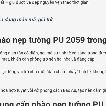
nhất – giữ được vẻ đẹp nguyên vẹn theo thời gian.
a dạng mẫu mã, giá tốt
o nẹp tường PU 2059 trong 
ng gian tân cổ điển, nơi mà sự tinh tế và sang trọng 
 mặt, khiến căn phòng trở nên hài hòa và đẳng cấp.
y lại đóng vai trò như một “dấu chấm phẩy” tinh tế, khô
 hòa hợp tuyệt vời với phong cách Bắc Âu, tạo nên cảm g
cung cấp phào nẹp tường PU