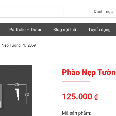
Portfolio – Dự án
Blog nội thất
Tuyển dụng
 Nẹp Tường PU 2059
Phào Nẹp Tườn
125.000
₫
Mã sản phẩm: