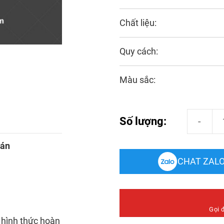
Chất liệu:
Quy cách:
Màu sắc:
Phào Nẹp T
Số lượng:
oán
CHAT ZAL
Gọi 
 hình thức hoàn