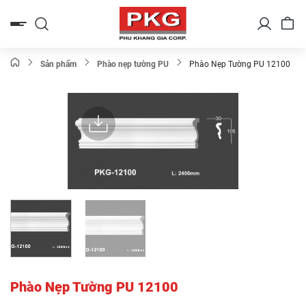
Bỏ
qua
nội
dung
Sản phẩm
Phào nẹp tường PU
Phào Nẹp Tường PU 12100
Phào Nẹp Tường PU 12100