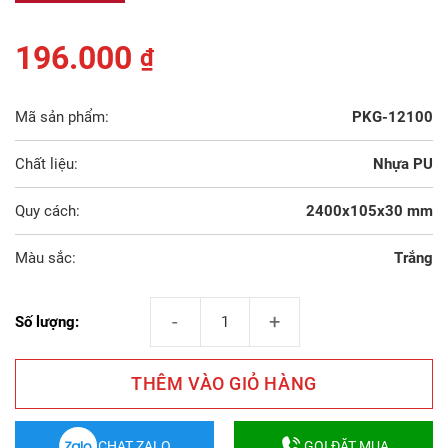
196.000
₫
Mã sản phẩm:
PKG-12100
Chất liệu:
Nhựa PU
Quy cách:
2400x105x30 mm
Màu sắc:
Trắng
Phào Nẹp Tường PU 12100 số lượng
Số lượng:
THÊM VÀO GIỎ HÀNG
CHAT ZALO
GỌI ĐẶT MUA