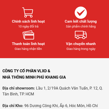
Chính sách linh hoạt
Cam kết chất lượng
10 ngày đổi trả
Sản phẩm chính hãng
Thanh toán linh hoạt
Vận chuyển nhanh
Giao hàng nhận tiền
Giao hàng trong ngày
CÔNG TY CỔ PHẦN VLXD &
NHÀ THÔNG MINH PHÚ KHANG GIA
Địa chỉ showroom:
Lầu 1, 2/19A Quách Văn Tuấn, P. 12, Q.
Tân Bình, TP. HCM
Địa chỉ Kho:
96 Dương Công Khi, Ấp 6, Hóc Môn, Hồ Chí