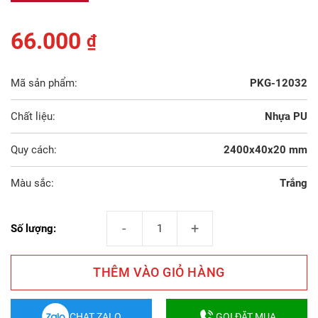
66.000
₫
Mã sản phẩm:
PKG-12032
Chất liệu:
Nhựa PU
Quy cách:
2400x40x20 mm
Màu sắc:
Trắng
Phào Nẹp Tường PU 12032 số lượng
Số lượng:
THÊM VÀO GIỎ HÀNG
CHAT ZALO
GỌI ĐẶT MUA