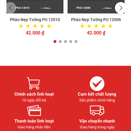
Phào Nẹp Tường PU 12010
Phào Nẹp Tường PU 12006
42.000
₫
42.000
₫
Chính sách linh hoạt
Cam kết chất lượng
10 ngày đổi trả
Sản phẩm chính hãng
Thanh toán linh hoạt
Vận chuyển nhanh
Giao hàng nhận tiền
Giao hàng trong ngày