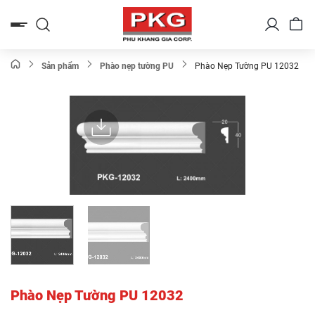
Bỏ
qua
nội
dung
Sản phẩm
Phào nẹp tường PU
Phào Nẹp Tường PU 12032
Phào Nẹp Tường PU 12032