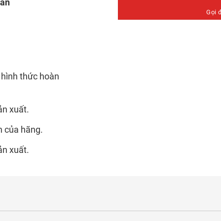
oán
Gọi 
 hình thức hoàn
ản xuất.
n của hãng.
ản xuất.