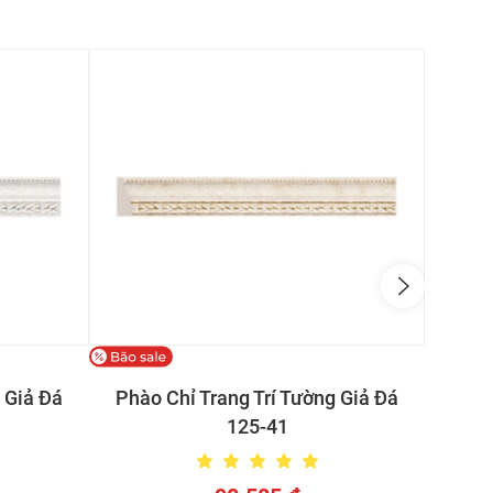
Phào
 Giả Đá
Phào Chỉ Trang Trí Tường Giả Đá
125-41