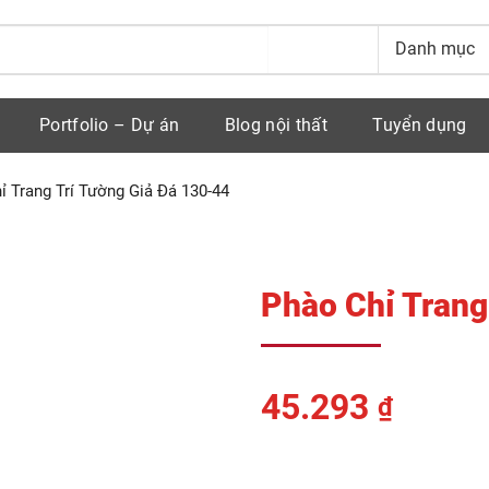
Portfolio – Dự án
Blog nội thất
Tuyển dụng
ỉ Trang Trí Tường Giả Đá 130-44
Phào Chỉ Trang
45.293
₫