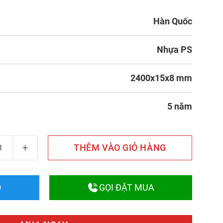
Hàn Quốc
Nhựa PS
2400x15x8 mm
5 năm
ang Trí Tường Giả Đá 130-44 số lượng
THÊM VÀO GIỎ HÀNG
O
GỌI ĐẶT MUA