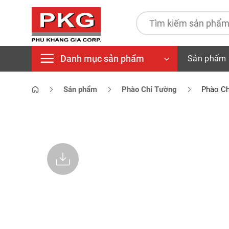
Bỏ
qua
Tìm
kiếm:
nội
dung
Danh mục sản phẩm
Sản phẩm
Sản phẩm
Phào Chỉ Tường
Phào Ch