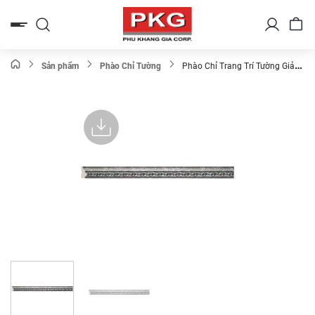
Bỏ
qua
nội
dung
Sản phẩm
Phào Chỉ Tường
Phào Chỉ Trang Trí Tường Giả
Đá 103-44