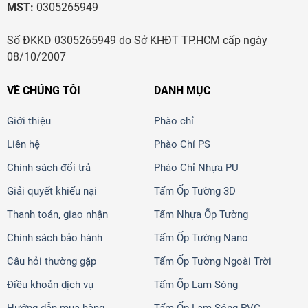
MST:
0305265949
Số ĐKKD 0305265949 do Sở KHĐT TP.HCM cấp ngày
08/10/2007
VỀ CHÚNG TÔI
DANH MỤC
Giới thiệu
Phào chỉ
Liên hệ
Phào Chỉ PS
Chính sách đổi trả
Phào Chỉ Nhựa PU
Giải quyết khiếu nại
Tấm Ốp Tường 3D
Thanh toán, giao nhận
Tấm Nhựa Ốp Tường
Chính sách bảo hành
Tấm Ốp Tường Nano
Câu hỏi thường gặp
Tấm Ốp Tường Ngoài Trời
Điều khoản dịch vụ
Tấm Ốp Lam Sóng
Hướng dẫn mua hàng
Tấm Ốp Lam Sóng PVC