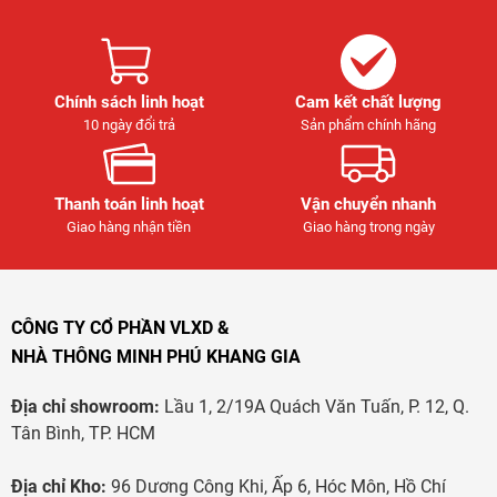
Chính sách linh hoạt
Cam kết chất lượng
10 ngày đổi trả
Sản phẩm chính hãng
Thanh toán linh hoạt
Vận chuyển nhanh
Giao hàng nhận tiền
Giao hàng trong ngày
CÔNG TY CỔ PHẦN VLXD &
NHÀ THÔNG MINH PHÚ KHANG GIA
Địa chỉ showroom:
Lầu 1, 2/19A Quách Văn Tuấn, P. 12, Q.
Tân Bình, TP. HCM
Địa chỉ Kho:
96 Dương Công Khi, Ấp 6, Hóc Môn, Hồ Chí