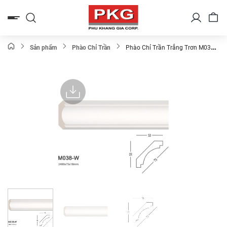
Bỏ
qua
nội
dung
Sản phẩm
Phào Chỉ Trần
Phào Chỉ Trần Trắng Trơn M038-
W