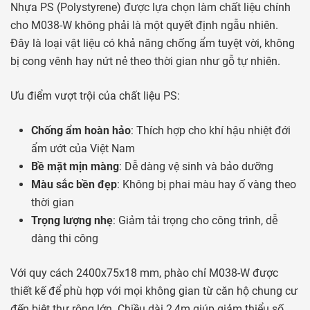
Nhựa PS (Polystyrene) được lựa chọn làm chất liệu chính
cho M038-W không phải là một quyết định ngẫu nhiên.
Đây là loại vật liệu có khả năng chống ẩm tuyệt vời, không
bị cong vênh hay nứt nẻ theo thời gian như gỗ tự nhiên.
Ưu điểm vượt trội của chất liệu PS:
Chống ẩm hoàn hảo
: Thích hợp cho khí hậu nhiệt đới
ẩm ướt của Việt Nam
Bề mặt mịn màng
: Dễ dàng vệ sinh và bảo dưỡng
Màu sắc bền đẹp
: Không bị phai màu hay ố vàng theo
thời gian
Trọng lượng nhẹ
: Giảm tải trọng cho công trình, dễ
dàng thi công
Với quy cách 2400x75x18 mm, phào chỉ M038-W được
thiết kế để phù hợp với mọi không gian từ căn hộ chung cư
đến biệt thự rộng lớn. Chiều dài 2,4m giúp giảm thiểu số