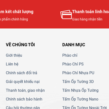
m kết chất lượng
Thanh toán linh ho
n phẩm chính hãng
Giao hàng nhận tiền
VỀ CHÚNG TÔI
DANH MỤC
Giới thiệu
Phào chỉ
Liên hệ
Phào Chỉ PS
Chính sách đổi trả
Phào Chỉ Nhựa PU
Giải quyết khiếu nại
Tấm Ốp Tường 3D
Thanh toán, giao nhận
Tấm Nhựa Ốp Tường
Chính sách bảo hành
Tấm Ốp Tường Nano
Câu hỏi thường gặp
Tấm Ốp Tường Ngoài Trời