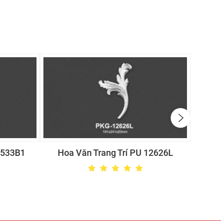
2533B1
Hoa Văn Trang Trí PU 12626L
Hoa