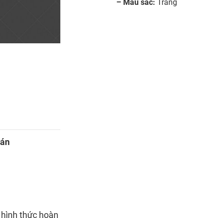
– Màu sắc:
Trắng
oán
 hình thức hoàn