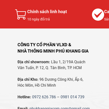
Chính sách linh hoạt
Ca
10 ngày đổi trả
Sả
CÔNG TY CỔ PHẦN VLXD &
NHÀ THÔNG MINH PHÚ KHANG GIA
Địa chỉ showroom:
Lầu 1, 2/19A Quách
Văn Tuấn, P. 12, Q. Tân Bình, TP. HCM
Địa chỉ Kho:
96 Dương Công Khi, Ấp 6,
Hóc Môn, Hồ Chí Minh
Hotline:
0972 626 786
–
0981 014 739
Email:
phukhanggiacorp.com@gmail.com