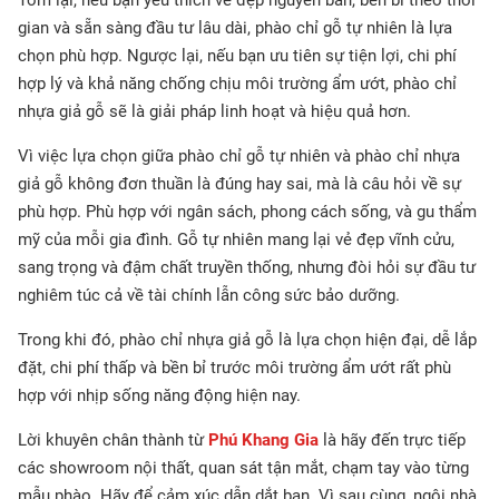
Tóm lại, nếu bạn yêu thích vẻ đẹp nguyên bản, bền bỉ theo thời
gian và sẵn sàng đầu tư lâu dài, phào chỉ gỗ tự nhiên là lựa
chọn phù hợp. Ngược lại, nếu bạn ưu tiên sự tiện lợi, chi phí
hợp lý và khả năng chống chịu môi trường ẩm ướt, phào chỉ
nhựa giả gỗ sẽ là giải pháp linh hoạt và hiệu quả hơn.
Vì việc lựa chọn giữa phào chỉ gỗ tự nhiên và phào chỉ nhựa
giả gỗ không đơn thuần là đúng hay sai, mà là câu hỏi về sự
phù hợp. Phù hợp với ngân sách, phong cách sống, và gu thẩm
mỹ của mỗi gia đình. Gỗ tự nhiên mang lại vẻ đẹp vĩnh cửu,
sang trọng và đậm chất truyền thống, nhưng đòi hỏi sự đầu tư
nghiêm túc cả về tài chính lẫn công sức bảo dưỡng.
Trong khi đó, phào chỉ nhựa giả gỗ là lựa chọn hiện đại, dễ lắp
đặt, chi phí thấp và bền bỉ trước môi trường ẩm ướt rất phù
hợp với nhịp sống năng động hiện nay.
Lời khuyên chân thành từ
Phú Khang Gia
là hãy đến trực tiếp
các showroom nội thất, quan sát tận mắt, chạm tay vào từng
mẫu phào. Hãy để cảm xúc dẫn dắt bạn. Vì sau cùng, ngôi nhà