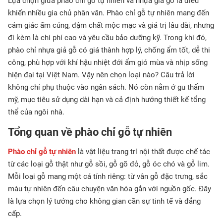
Lựa chọn giữa phào chỉ gỗ tự nhiên và nhựa giả gỗ là điều
khiến nhiều gia chủ phân vân. Phào chỉ gỗ tự nhiên mang đến
cảm giác ấm cúng, đậm chất mộc mạc và giá trị lâu dài, nhưng
đi kèm là chi phí cao và yêu cầu bảo dưỡng kỹ. Trong khi đó,
phào chỉ nhựa giả gỗ có giá thành hợp lý, chống ẩm tốt, dễ thi
công, phù hợp với khí hậu nhiệt đới ẩm gió mùa và nhịp sống
hiện đại tại Việt Nam. Vậy nên chọn loại nào? Câu trả lời
không chỉ phụ thuộc vào ngân sách. Nó còn nằm ở gu thẩm
mỹ, mục tiêu sử dụng dài hạn và cả định hướng thiết kế tổng
thể của ngôi nhà.
Tổng quan về phào chỉ gỗ tự nhiên
Phào chỉ gỗ tự nhiên
là vật liệu trang trí nội thất được chế tác
từ các loại gỗ thật như gỗ sồi, gỗ gõ đỏ, gỗ óc chó và gỗ lim.
Mỗi loại gỗ mang một cá tính riêng: từ vân gỗ đặc trưng, sắc
màu tự nhiên đến câu chuyện văn hóa gắn với nguồn gốc. Đây
là lựa chọn lý tưởng cho không gian cần sự tinh tế và đẳng
cấp.