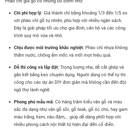
Phào chỉ giả gỗ có những ưu điểm như:
Chi phí hợp lý
: Giá thành chỉ bằng khoảng 1/3 đến 1/5 so
với phào chỉ gỗ tự nhiên, phù hợp với nhiều ngân sách.
Đây là giải pháp tối ưu cho gia đình, căn hộ và các công
trình quy mô vừa và nhỏ.
Chịu được môi trường khắc nghiệt
: Phào chỉ nhựa không
thấm nước, chống ẩm mốc và mối mọt hiệu quả.
Dễ thi công và lắp đặt
: Trọng lượng nhẹ, dễ cắt ghép và
gắn kết bằng keo chuyên dụng. Người dùng có thể tự thi
công cho các dự án DIY đơn giản mà không cần đến đội
ngũ thợ lành nghề.
Phong phú mẫu mã
: Có hàng trăm kiểu vân gỗ và màu
sắc đa dạng như vân gỗ sồi, gỗ teak, gỗ óc chó, hay gam
màu trắng, kem, nâu đậm,… giúp dễ dàng phối hợp với
nhiều phong cách nội thất từ hiện đại đến cổ điển.