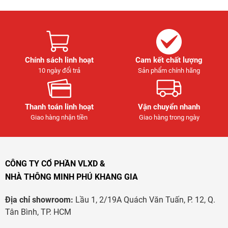
Chính sách linh hoạt
Cam kết chất lượng
10 ngày đổi trả
Sản phẩm chính hãng
Thanh toán linh hoạt
Vận chuyển nhanh
Giao hàng nhận tiền
Giao hàng trong ngày
CÔNG TY CỔ PHẦN VLXD &
NHÀ THÔNG MINH PHÚ KHANG GIA
Địa chỉ showroom:
Lầu 1, 2/19A Quách Văn Tuấn, P. 12, Q.
Tân Bình, TP. HCM