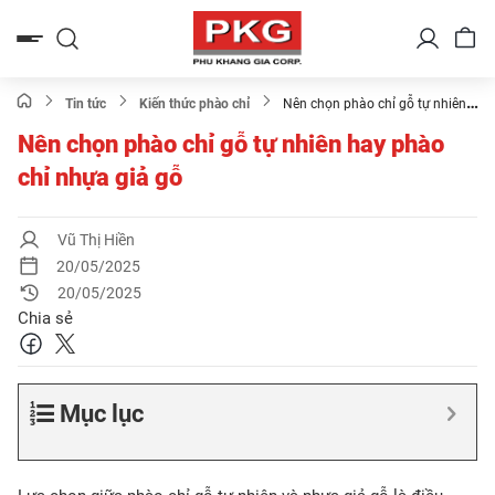
Bỏ
qua
nội
dung
Tin tức
Kiến thức phào chỉ
Nên chọn phào chỉ gỗ tự nhiên
hay phào chỉ nhựa giả gỗ
Nên chọn phào chỉ gỗ tự nhiên hay phào
chỉ nhựa giả gỗ
Vũ Thị Hiền
20/05/2025
20/05/2025
Chia sẻ
Mục lục