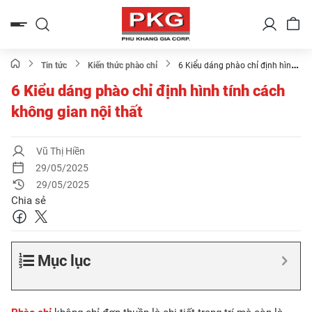
Bỏ
qua
nội
dung
Tin tức
Kiến thức phào chỉ
6 Kiểu dáng phào chỉ định hình
tính cách không gian nội thất
6 Kiểu dáng phào chỉ định hình tính cách
không gian nội thất
Vũ Thị Hiền
29/05/2025
29/05/2025
Chia sẻ
Mục lục