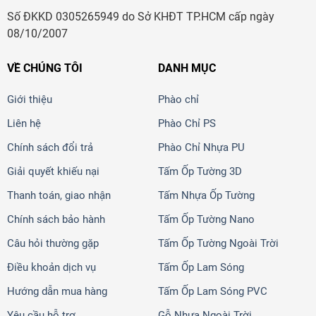
Số ĐKKD 0305265949 do Sở KHĐT TP.HCM cấp ngày
08/10/2007
VỀ CHÚNG TÔI
DANH MỤC
Giới thiệu
Phào chỉ
Liên hệ
Phào Chỉ PS
Chính sách đổi trả
Phào Chỉ Nhựa PU
Giải quyết khiếu nại
Tấm Ốp Tường 3D
Thanh toán, giao nhận
Tấm Nhựa Ốp Tường
Chính sách bảo hành
Tấm Ốp Tường Nano
Câu hỏi thường gặp
Tấm Ốp Tường Ngoài Trời
Điều khoản dịch vụ
Tấm Ốp Lam Sóng
Hướng dẫn mua hàng
Tấm Ốp Lam Sóng PVC
Yêu cầu hỗ trợ
Gỗ Nhựa Ngoài Trời