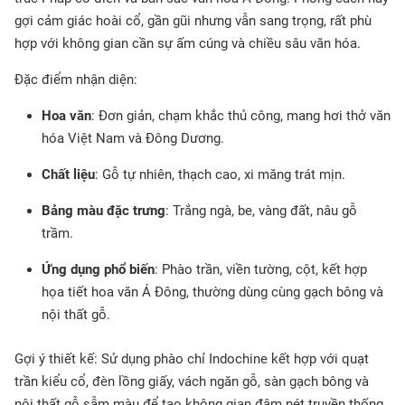
gợi cảm giác hoài cổ, gần gũi nhưng vẫn sang trọng, rất phù
hợp với không gian cần sự ấm cúng và chiều sâu văn hóa.
Đặc điểm nhận diện:
Hoa văn
: Đơn giản, chạm khắc thủ công, mang hơi thở văn
hóa Việt Nam và Đông Dương.
Chất liệu
: Gỗ tự nhiên, thạch cao, xi măng trát mịn.
Bảng màu đặc trưng
: Trắng ngà, be, vàng đất, nâu gỗ
trầm.
Ứng dụng phổ biến
: Phào trần, viền tường, cột, kết hợp
họa tiết hoa văn Á Đông, thường dùng cùng gạch bông và
nội thất gỗ.
Gợi ý thiết kế: Sử dụng phào chỉ Indochine kết hợp với quạt
trần kiểu cổ, đèn lồng giấy, vách ngăn gỗ, sàn gạch bông và
nội thất gỗ sẫm màu để tạo không gian đậm nét truyền thống