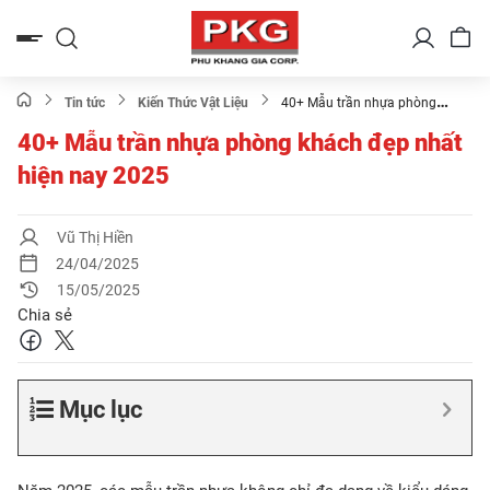
Bỏ
qua
nội
dung
Tin tức
Kiến Thức Vật Liệu
40+ Mẫu trần nhựa phòng
khách đẹp nhất hiện nay 2025
40+ Mẫu trần nhựa phòng khách đẹp nhất
hiện nay 2025
Vũ Thị Hiền
24/04/2025
15/05/2025
Chia sẻ
Mục lục