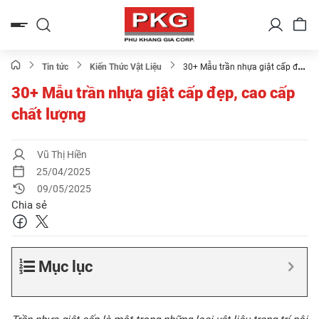
Bỏ
qua
nội
dung
Tin tức
Kiến Thức Vật Liệu
30+ Mẫu trần nhựa giật cấp​ đẹp,
cao cấp chất lượng
30+ Mẫu trần nhựa giật cấp​ đẹp, cao cấp
chất lượng
Vũ Thị Hiền
25/04/2025
09/05/2025
Chia sẻ
Mục lục