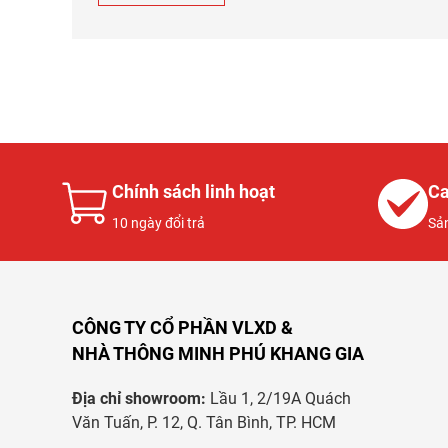
Chính sách linh hoạt
Ca
10 ngày đổi trả
Sả
CÔNG TY CỔ PHẦN VLXD &
NHÀ THÔNG MINH PHÚ KHANG GIA
Địa chỉ showroom:
Lầu 1, 2/19A Quách
Văn Tuấn, P. 12, Q. Tân Bình, TP. HCM