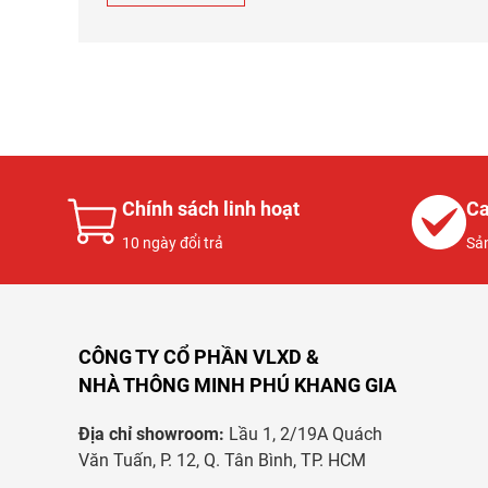
Chính sách linh hoạt
Ca
10 ngày đổi trả
Sả
CÔNG TY CỔ PHẦN VLXD &
NHÀ THÔNG MINH PHÚ KHANG GIA
Địa chỉ showroom:
Lầu 1, 2/19A Quách
Văn Tuấn, P. 12, Q. Tân Bình, TP. HCM