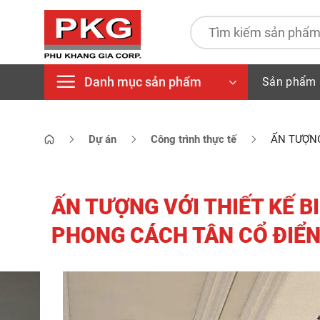
Bỏ
qua
Tìm
kiếm:
nội
dung
Danh mục sản phẩm
Sản phẩm
Dự án
Công trình thực tế
ẤN TƯỢNG
ẤN TƯỢNG VỚI THIẾT KẾ B
PHONG CÁCH TÂN CỔ ĐIỂ