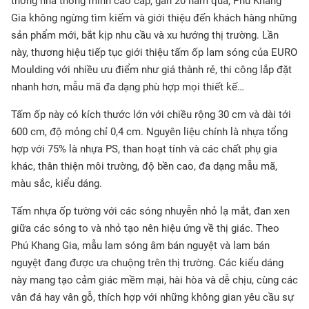
thống nhà thông minh cao cấp, gần 20 năm qua, Phú Khang
Gia không ngừng tìm kiếm và giới thiệu đến khách hàng những
sản phẩm mới, bắt kịp nhu cầu và xu hướng thị trường. Lần
này, thương hiệu tiếp tục giới thiệu tấm ốp lam sóng của EURO
Moulding với nhiều ưu điểm như giá thành rẻ, thi công lắp đặt
nhanh hơn, mẫu mã đa dạng phù hợp mọi thiết kế…
Tấm ốp này có kích thước lớn với chiều rộng 30 cm và dài tới
600 cm, độ mỏng chỉ 0,4 cm. Nguyên liệu chính là nhựa tổng
hợp với 75% là nhựa PS, than hoạt tính và các chất phụ gia
khác, thân thiện môi trường, độ bền cao, đa dạng mẫu mã,
màu sắc, kiểu dáng.
Tấm nhựa ốp tường với các sóng nhuyễn nhỏ lạ mắt, đan xen
giữa các sóng to và nhỏ tạo nên hiệu ứng về thị giác. Theo
Phú Khang Gia, mẫu lam sóng âm bán nguyệt và lam bán
nguyệt đang được ưa chuộng trên thị trường. Các kiểu dáng
này mang tạo cảm giác mềm mại, hài hòa và dễ chịu, cùng các
vân đá hay vân gỗ, thích hợp với những không gian yêu cầu sự