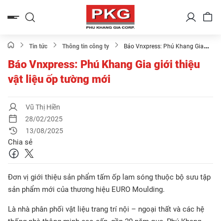
Bỏ
qua
nội
dung
Tin tức
Thông tin công ty
Báo Vnxpress: Phú Khang Gia
giới thiệu vật liệu ốp tường mới
Báo Vnxpress: Phú Khang Gia giới thiệu
vật liệu ốp tường mới
Vũ Thị Hiền
28/02/2025
13/08/2025
Chia sẻ
Đơn vị giới thiệu sản phẩm tấm ốp lam sóng thuộc bộ sưu tập
sản phẩm mới của thương hiệu EURO Moulding.
Là nhà phân phối vật liệu trang trí nội – ngoại thất và các hệ